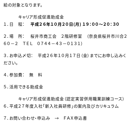
給の対象となります。
キャリア形成促進助成金
１．日 程：
平成２６年１０月２０日(月) １９：００～２０：３０
２．場 所： 桜井市商工会 ２階研修室 （奈良県桜井市川合２
６０－２ ＴＥＬ ０７４４－４３－０１３１）
３．お申込〆切： 平成２６年１０月１７日（金）までにお申し込みく
ださい。
４．参加費： 無 料
５．活用できる助成金
キャリア形成促進助成金（認定実習併用職業訓練コース）
６．
平成２７年度入社「新入社員研修」の案内及びカリキュラム
７．
お問い合わせ・申込み
→
ＦＡＸ申込書