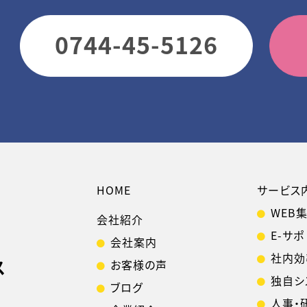
ジ
送
0744-45-5126
り
HOME
サービス
WEB
会社紹介
E-サポ
会社案内
社内効
ス
お客様の声
独自シ
ブログ
人事・