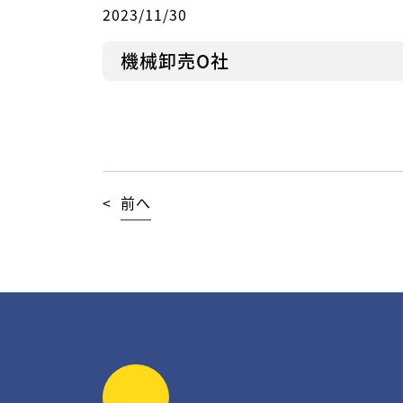
2023/11/30
機械卸売O社
<
前へ