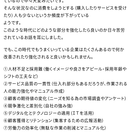
ているので中々大変みたいです。
そんな状況なのに消費をしようとする（購入したりサービスを受け
たり）人も少ないというか頻度が下がっている
ようです。
このような時代にどのような部分を強化したら良いのか日々苦労
されているお話を耳にしました。
でも、この時代でもうまくいっている企業はたくさんあるので何か
改善されたり強化されると良いかもしれません。
①人材不足と採用難（働くイメージや良さをアピール・採用年齢や
シフトの工夫など）
②サービス品質の一貫性（仕入れ部分もあるだろうが、作業される
人の能力強化やマニュアル作成）
③顧客の期待値の変化（ニーズを知る為の市場調査やアンケート）
④競争激化と差別化（自社の強み強）
⑤デジタル化とテクノロジーの適用（ＩＴを活用）
⑥顧客獲得とリテンション（集客するための広報活動）
⑦労働力の効率化（無駄な作業の削減とマニュアル化）